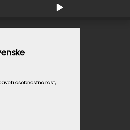
ovenske
oživeti osebnostno rast,