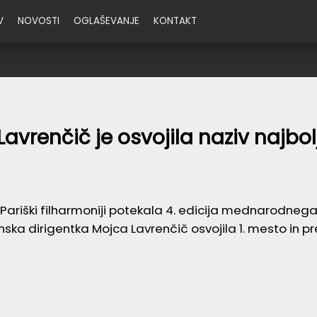
V
NOVOSTI
OGLAŠEVANJE
KONTAKT
avrenčič je osvojila naziv najbol
v Pariški filharmoniji potekala 4. edicija mednarodne
ska dirigentka Mojca Lavrenčič osvojila 1. mesto in p