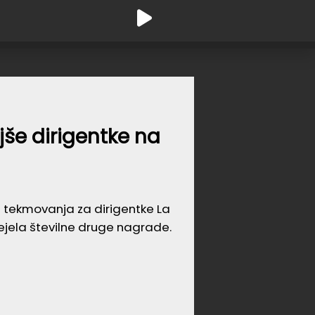
jše dirigentke na
ga tekmovanja za dirigentke La
rejela številne druge nagrade.