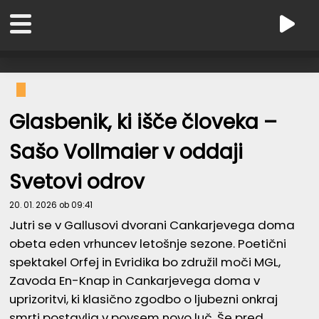
Glasbenik, ki išče človeka –
Sašo Vollmaier v oddaji
Svetovi odrov
20. 01. 2026 ob 09:41
Jutri se v Gallusovi dvorani Cankarjevega doma
obeta eden vrhuncev letošnje sezone. Poetični
spektakel Orfej in Evridika bo združil moči MGL,
Zavoda En-Knap in Cankarjevega doma v
uprizoritvi, ki klasično zgodbo o ljubezni onkraj
smrti postavlja v povsem novo luč. Še pred