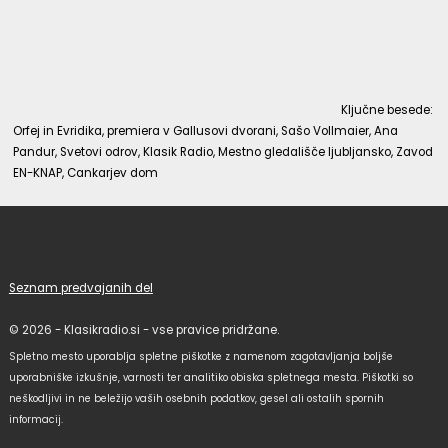
Ključne besede:
Orfej in Evridika, premiera v Gallusovi dvorani, Sašo Vollmaier, Ana
Pandur, Svetovi odrov, Klasik Radio, Mestno gledališče ljubljansko, Zavod
EN-KNAP, Cankarjev dom
Seznam predvajanih del
© 2026 - Klasikradio.si - vse pravice pridržane.
Spletno mesto uporablja spletne piškotke z namenom zagotavljanja boljše
uporabniške izkušnje, varnosti ter analitiko obiska spletnega mesta. Piškotki so
neškodljivi in ne beležijo vaših osebnih podatkov, gesel ali ostalih spornih
informacij.