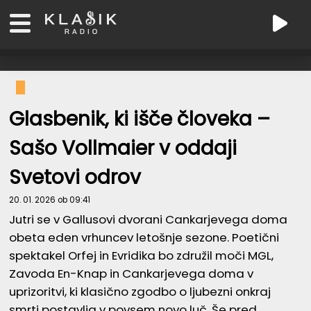
Glasbenik, ki išče človeka –
Sašo Vollmaier v oddaji
Svetovi odrov
20. 01. 2026 ob 09:41
Jutri se v Gallusovi dvorani Cankarjevega doma
obeta eden vrhuncev letošnje sezone. Poetični
spektakel Orfej in Evridika bo združil moči MGL,
Zavoda En-Knap in Cankarjevega doma v
uprizoritvi, ki klasično zgodbo o ljubezni onkraj
smrti postavlja v povsem novo luč. Še pred