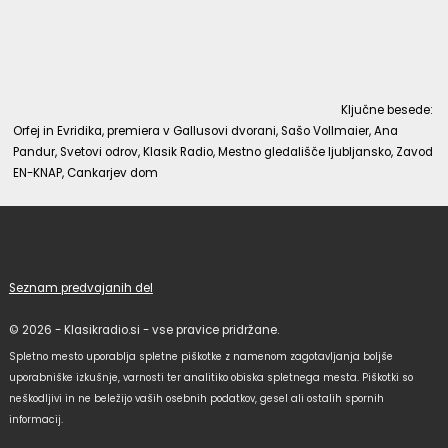
Ključne besede:
Orfej in Evridika, premiera v Gallusovi dvorani, Sašo Vollmaier, Ana
Pandur, Svetovi odrov, Klasik Radio, Mestno gledališče ljubljansko, Zavod
EN-KNAP, Cankarjev dom
Seznam predvajanih del
© 2026 - Klasikradio.si - vse pravice pridržane.
Spletno mesto uporablja spletne piškotke z namenom zagotavljanja boljše
uporabniške izkušnje, varnosti ter analitiko obiska spletnega mesta. Piškotki so
neškodljivi in ne beležijo vaših osebnih podatkov, gesel ali ostalih spornih
informacij.